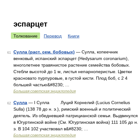
эспарцет
Толкование
Перевод
Книги
Сулла (раст. сем. бобовых)
— Сулла, копеечник
61
венковый, испанский эспарцет (Hedysarum coronarium),
многолетнее травянистое растение семейства бобовых.
Стебли высотой до 1 м, листья непарноперистые. Цветки
красновато пурпуровые, в густой кисти. Плод боб, с 2 4
большей частью&#8230; …
Большая советская энциклопедия
Сулла
— I Сулла Луций Корнелий (Lucius Cornelius
62
Sulla) (138 78 до н. э.), римский военный и политический
деятель. Из обедневшей патрицианской семьи. Выдвинулся
в Югуртинской войне (См. Югуртинская война) 111 105 до н.
э. В 104 102 участвовал в&#8230; …
Большая советская энциклопедия