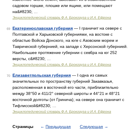
садовом горшке, плошке или ящике, или помещают
на&#8230; …
Энциклопедический словарь Ф.А. Брокгауза и И.А. Ефрона
Екатеринославская губерния
— I граничит на севере с
69
Полтавской и Харьковской губерниями, на востоке с
областью Войска Донского, на юге с Азовским морем и
Таврической губернией, на западе с Херсонской губернией.
Наибольшее протяжение губернии с сев6ра на юг 252
версты, с&#8230; …
Энциклопедический словарь Ф.А. Брокгауза и И.А. Ефрона
Елизаветпольская губерния
— I одна из самых
70
значительных по пространству губерний Закавказья,
расположенная в восточной его части, приблизительно
между 38°50 и 411/2° северной широты и 44°21 и 48°21
восточной долготы (от Гринича); на севере она граничит с
Тифлисской&#8230; …
Энциклопедический словарь Ф.А. Брокгауза и И.А. Ефрона
Страницы
←
Предыдущая
Следующая
→