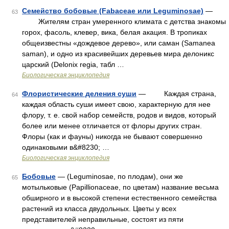
Семейство бобовые (Fabaceae или Leguminosae)
—
63
Жителям стран умеренного климата с детства знакомы
горох, фасоль, клевер, вика, белая акация. В тропиках
общеизвестны «дождевое дерево», или саман (Samanea
saman), и одно из красивейших деревьев мира делоникс
царский (Delonix regia, табл …
Биологическая энциклопедия
Флористические деления суши
— Каждая страна,
64
каждая область суши имеет свою, характерную для нее
флору, т. е. свой набор семейств, родов и видов, который
более или менее отличается от флоры других стран.
Флоры (как и фауны) никогда не бывают совершенно
одинаковыми в&#8230; …
Биологическая энциклопедия
Бобовые
— (Leguminosae, по плодам), они же
65
мотыльковые (Papillionaceae, по цветам) название весьма
обширного и в высокой степени естественного семейства
растений из класса двудольных. Цветы у всех
представителей неправильные, состоят из пяти