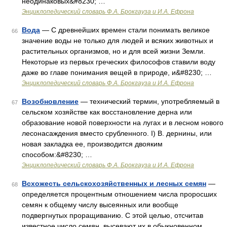
неодинаковых&#8230; …
Энциклопедический словарь Ф.А. Брокгауза и И.А. Ефрона
Вода
— С древнейших времен стали понимать великое
66
значение воды не только для людей и всяких животных и
растительных организмов, но и для всей жизни Земли.
Некоторые из первых греческих философов ставили воду
даже во главе понимания вещей в природе, и&#8230; …
Энциклопедический словарь Ф.А. Брокгауза и И.А. Ефрона
Возобновление
— технический термин, употребляемый в
67
сельском хозяйстве как восстановление дерна или
образование новой поверхности на лугах и в лесном нового
лесонасаждения вместо срубленного. I) В. дернины, или
новая закладка ее, производится двояким
способом:&#8230; …
Энциклопедический словарь Ф.А. Брокгауза и И.А. Ефрона
Всхожесть сельскохозяйственных и лесных семян
—
68
определяется процентным отношением числа проросших
семян к общему числу высеянных или вообще
подвергнутых проращиванию. С этой целью, отсчитав
известное число семян, высевают их в обыкновенном